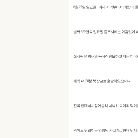
6월 27일 일요일... 어제 저녁부터 비바람이
벌써 3주연속 일요일 출조시에는 어김없이 비님이
집사람은 밤새워 음식장만을하고 저는 한국
새벽 4시30분 북삼교로 출발하였습니다.
전곡 현대낚시점에들려 넉넉히 묵이와 덕이를
덕이로 뒤덥히는 엄청난 사고가....(현대 낚시