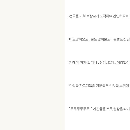
전곡을 거쳐 북삼교에 도착하여 간단히 채비를 마치고 
비도많이오고... 물도 많이불고.... 물빨도 상
피래미, 마자 ,갈겨니 , 쉬리 , 끄리 ... 
한참을 잔고기들의 기분좋은 손맛을 느끼며 즐
"두두두두두두~" 기관총을 쏘듯 설장을 타기