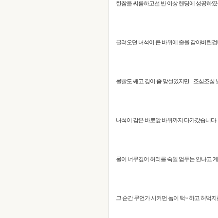
한참을 씨름하고선 반 이상 랜딩에 성공하였을
끌려오던 녀석이 큰 바위에 줄을 감아버린겁
물빨도 쌔고 깊어 좀 망설였지만... 조심조
녀석이 감은 바로앞 바위까지 다가갔습니다. 
물이 너무깊어 허리를 숙일 엄두는 안나고 
그 순간 무언가 시커먼 놈이 턱~ 하고 허벅지