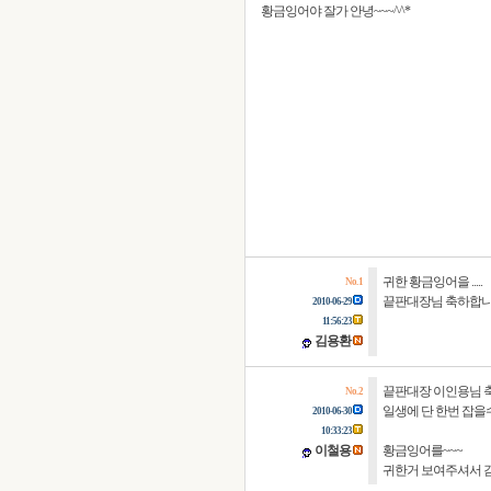
황금잉어야 잘가 안녕~~~^^*
귀한 황금잉어을 .....
No. 1
끝판대장님 축하합니
2010-06-29
11:56:23
김용환
끝판대장 이인용님 
No. 2
일생에 단 한번 잡을
2010-06-30
10:33:23
이철용
황금잉어를~~~
귀한거 보여주셔서 