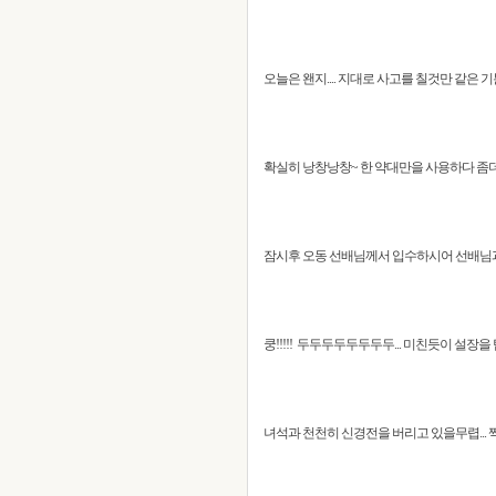
오늘은 왠지.... 지대로 사고를 칠것만 같은 
확실히 낭창낭창~ 한 약대만을 사용하다 좀
잠시후 오동 선배님께서 입수하시어 선배님과
쿵!!!!! 두두두두두두두두... 미친듯이 설
녀석과 천천히 신경전을 버리고 있을무렵... 