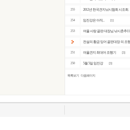
2012년 한국견지낚시협회 시조회.
255
임진강은 아직...
254
[1]
여울 사랑 끝판 대장님 낚시춘추1
253
전설의 황금 잉어 끝판대장 의 조
여울견지 최대어 조행기
251
[3]
5월 5일 임진강
250
[3]
목록보기
다음페이지