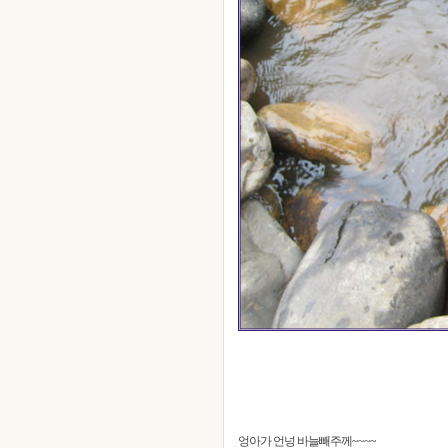
엉아가 언넝 바늘빼주께~~~~