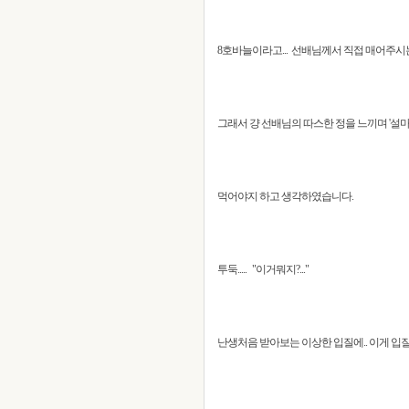
8호바늘이라고... 선배님께서 직접 매어주시는
그래서 걍 선배님의 따스한 정을 느끼며 '설마
먹어야지 하고 생각하였습니다.
투둑..... "이거뭐지?..."
난생처음 받아보는 이상한 입질에.. 이게 입질인지