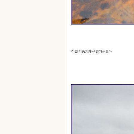
정말 기똥차게 생겼더군요^^