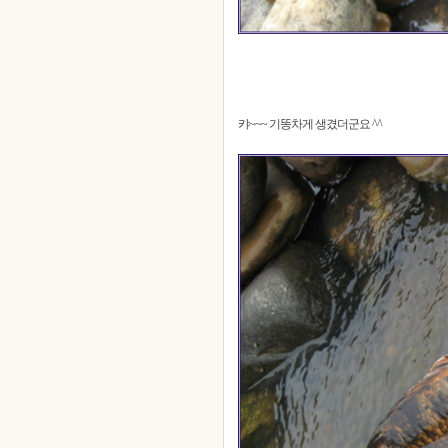
캬~~~ 기똥차게 생겼더군요 ^^