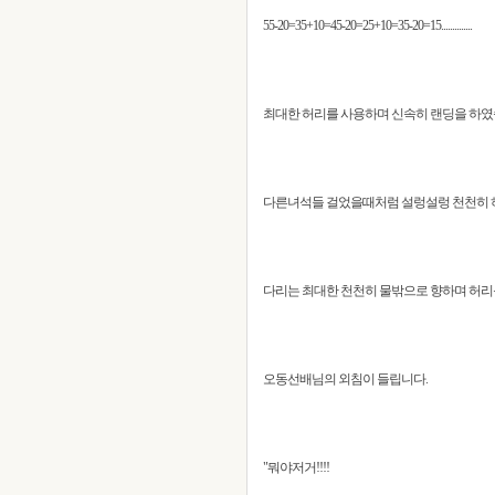
55-20=35+10=45-20=25+10=35-20=15..............
최대한 허리를 사용하며 신속히 랜딩을 하였
다른녀석들 걸었을때처럼 설렁설렁 천천히 
다리는 최대한 천천히 물밖으로 향하며 허리
오동선배님의 외침이 들립니다.
"뭐야저거!!!!