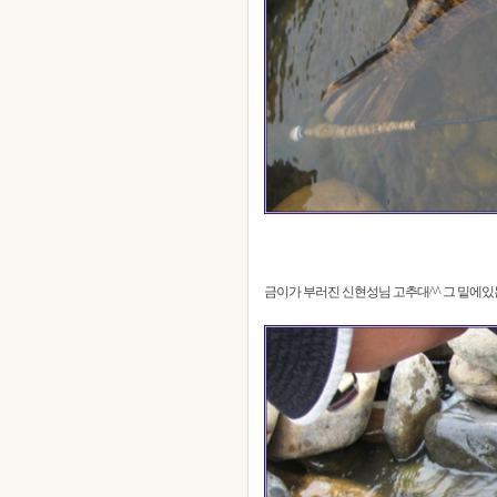
금이가 부러진 신현성님 고추대^^ 그 밑에있