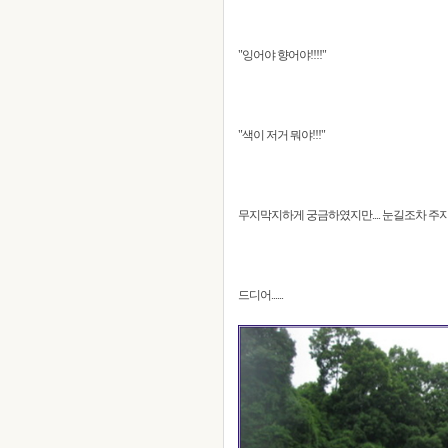
"잉어야 향어야!!!!"
"색이 저거 뭐야!!!"
무지막지하게 궁금하였지만.... 눈길조차 주
드디어......