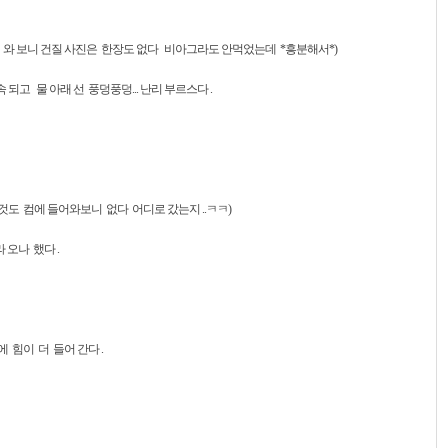
들어 와 보니 건질 사진은 한장도 없다 비아그라도 안먹었는데 *흥분해서*)
되고 물 아래 선 풍덩풍덩... 난리 부르스다 .
그것도 컴에 들어와보니 없다 어디로 갔는지 ..ㅋㅋ)
 오나 했다 .
힘이 더 들어 간다 .