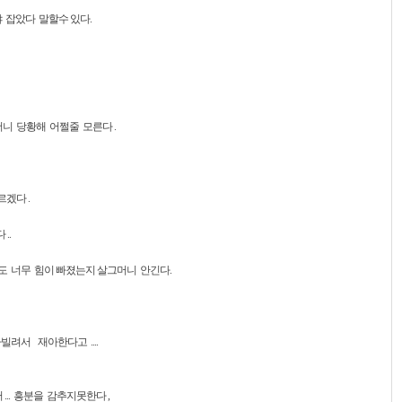
 잡았다 말할수 있다.
니 당황해 어쩔줄 모른다 .
르겠다 .
..
도 너무 힘이 빠졌는지 살그머니 안긴다.
빌려서 재아한다고 ....
.. 흥분을 감추지못한다 ,