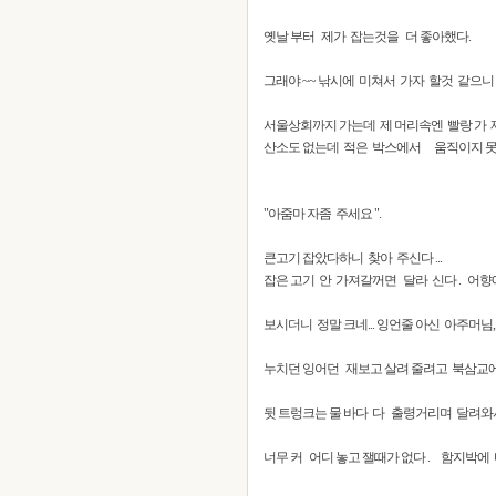
옛날 부터 제가 잡는것을 더 좋아했다.
그래야 ~~ 낚시에 미쳐서 가자 할것 같으니 ..
서울상회까지 가는데 제 머리속엔 빨랑 가 재
산소도 없는데 적은 박스에서 움직이지 못 할
"아줌마 자좀 주세요 ".
큰고기 잡았다하니 찾아 주신다 ...
잡은 고기 안 가져갈꺼면 달라 신다 . 어
보시더니 정말 크네... 잉언줄 아신 아주머님,
누치던 잉어던 재보고 살려 줄려고 북삼교에
뒷 트렁크는 물 바다 다 출령거리며 달려와서 .
너무 커 어디 놓고 잴때가 없다 . 함지박에 