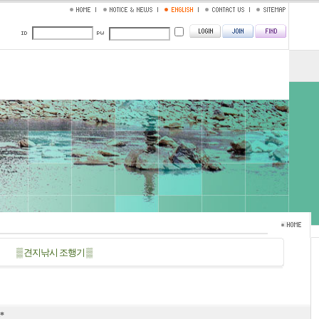
▒ 견지낚시 조행기 ▒
*