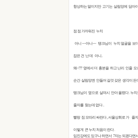
항상하는 말이지만 고기는 살림망에 담아야
점 점 가까워진 누치
아니 ~~아니~~ 탱크님이 누치 얼굴을 보더
잡은 건 난 데 아니..
왜~!?? 옆에서 더 흥분을 하고 난리 인줄 모
순간 살림망엔 안들어 갈것 갖은 생각이 든다 
탱크님이 옆으로 살며시 안아 올렸다 . 누치
줄자를 찾는데 없다 ..
빨랑 짐 모따리 싸란다 , 서울상회로 가 줄자
이렇게 큰 누치 처음이 란다 .
임진강에도 있구나 하면서 7자는 되겠다면서 .