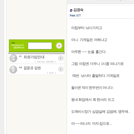
김경숙
Point : 5177
아침부터 낚시가자고
아니. 가게일은 어쩌냐고
아무튼 ~~~ 눈을 흘긴다 .
그럼 아침엔 더우니 1시쯤 떠나기로
매번 낚시터 출발하다 가게일로
돌아온 적이 한두번이 아니다 .
동네 회집에서 회 한사라 뜨고
도깨비시장가 삼겹살에 김밥에.. 앵두에 ..
야 ~~~떠나자 마자 잡으로 ...