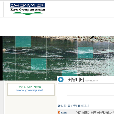
264
개의 글 / 전체
18
페이지
"69" 제목이 너무 야~한가요 . ^^
Subject :