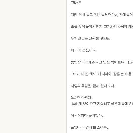
그래~!!
디카 꺼내 들고 연신 눌러 댄다 . ( 컴에 
줄을 많이 풀어서 인지 고기와의 싸움이 계속 
누치 얼굴을 살짝 본 탱크님
어~~어 큰 놈이다 .
동영상 찍어야 겠다고 연신 찍어 된다 .. (
그때까지 만 해도 제 나이와 같은 놈이 올라
사람의 욕심은 끝이 없나 보다 .
놓치면 안된다,
남에게 보여주고 자랑하고 싶은 마음에 손에 
아~~이러다 놓치겠다 ...
풀었다 감았다 를 20여분 ...