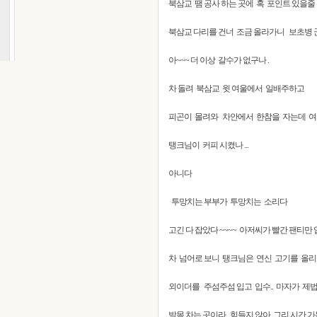
북삼교 땜 공사 하는 곳에 혹 포인트 있을줄
북삼교 다리를 건너 조금 올라가니 보초병 군
아~~~ 더 이상 갈수가 없구나 .
차 돌려 북삼교 윗 여울에서 일배주하고
피곤이 몰려와 차안에서 한참을 자는데 여
탱크님이 커피 시켰나 ...
아니다
투망치는 부부가 투망치는 소리다
고긴 다 잡았다 ~~~~ 아저씨가 빨간 팬티만
차 넘어로 보니 탱크님은 연신 고기를 올리고
외이더를 주섬주섬 입고 입수.. 마자가 제법 
발목 차는 곳이라 힘들지 않아 그리 시간 가