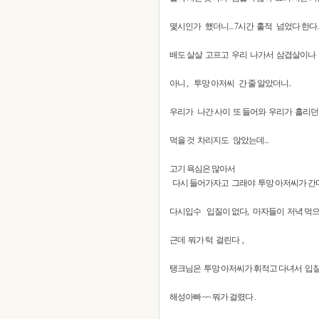
몇시인가 했더니... 7시간 훌적 넘었다 한다.
배도 살살 고프고 우리 나가서 삼겹살이나 먹자
아니 , 투망 아저씨 간 줄 알았더니..
우리가 나간 사이 또 들어와 우리가 흘리던 
먹을 것 차리지도 않았는데...
고기 욕심은 많아서
다시 들어가자고 그래야 투망 아저씨가 간다나 
다시입수 입질이 없다, 마자들이 저녁 먹으
근데 뭐가 턱 걸린다 ,
탱크님은 투망 아저씨가 휘적고 다녀서 입질이 
해성아빠 ~~ 뭐가 걸렸다 .