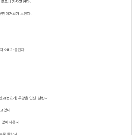
 모르니 가자고 한다 .
인 아저씨가 보인다 .
자 소리가 들린다
 입고(눈요기) 투망을 연신 날린다.
 있다 .
많이 나온다 ..
는줄 몰랐다 .