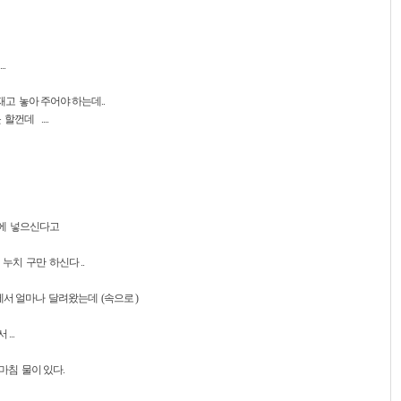
.
고 놓아 주어야 하는데..
껀데 ....
향에 넣으신다고
 누치 구만 하신다 ..
서 얼마나 달려왔는데 (속으로 )
..
마침 물이 있다.