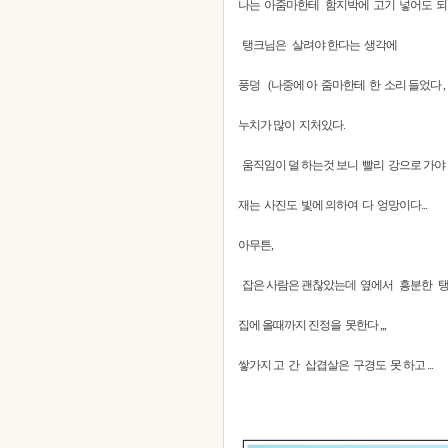
나는 아줌마한테 함지박에 고기 넣어도 되겠냐
탱크님은 살려야 한다는 생각에
풍덩 (나중에 아 줌마한테 한 소리 들었다 , 
누치가 많이 지처있다.
움직임이 덜 하는것 보니 빨리 강으로 가야 
재는 사진도 빛에 의하여 다 엉망이다...
아무튼,
잡은 사람은 괜찮았는데 옆에서 흥분한 
집에 올때까지 진정을 못한다 ,,,
쌓가지 고 간 삽겹살은 구경도 못 하고 ...