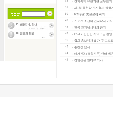
52
견지축제 유관기관 실무협의
51
제1회 홍천강 견지축제 실행
50
6/28 (월) 홍천군청 회의
49
스포츠 조선의 견지낚시 기사
48
전국 견지낚시대회 공지
47
FS-TV 탄탄탄 지역모임 촬영 
46
협회 홍보책자 발간 (원고모집
45
홍천강 답사
44
매거진X (경향신문) 인터뷰
43
경향신문 인터뷰 기사