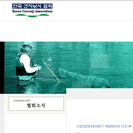
[1]
[2]
[3]
[4]
[5]
[6]
7
[8]
[9]
[10]
..
[12]
≫