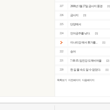
2008년 1월 27일 금사지 풍경
227
[1]
금사지
226
[3]
단양에서
225
인어공주를 낚다.
224
[5]
이나리강 에서 휴가를....
[1]
숭어
222
7. 08. 05. 임진강 도깨비여울
221
[2]
한 길 물 속도 알 수 없었다.
220
[1]
목록보기
이전페이지
다음페이지