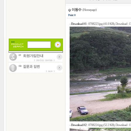
이동수
(Homepage)
Point : 0
-
Download #1
:
0708223.jpg (41.0 KB)
, Download : 1
-
Download #2
:
0708224.jpg (52.2 KB)
, Download : 1