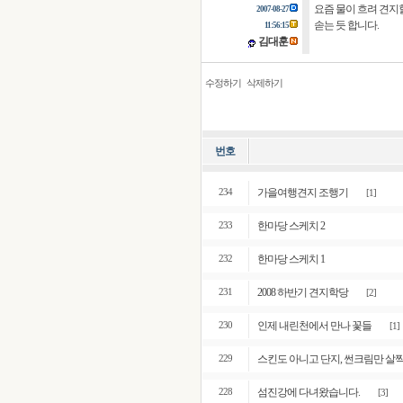
요즘 물이 흐려 견지
2007-08-27
솓는 듯 합니다.
11:56:15
김대훈
수정하기
삭제하기
번호
가을여행견지 조행기
234
[1]
한마당 스케치 2
233
한마당 스케치 1
232
2008 하반기 견지학당
231
[2]
인제 내린천에서 만나 꽃들
230
[1]
스킨도 아니고 단지, 썬크림만 살짝 
229
섬진강에 다녀왔습니다.
228
[3]