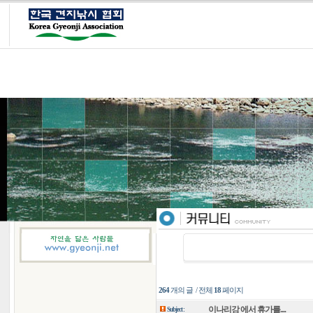
264
개의 글 / 전체
18
페이지
이나리강 에서 휴가를....
Subject :