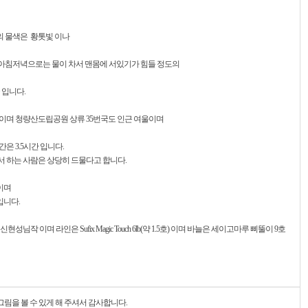
 물색은 황톳빛 이나
아침저녁으로는 물이 차서 맨몸에 서있기가 힘들 정도의
 입니다.
이며 청량산도립공원 상류 35번국도 인근 여울이며
은 3.5시간 입니다.
 하는 사람은 상당히 드물다고 합니다.
이며
입니다.
작 이며 라인은 Sufix Magic Touch 6lb(약 1.5호) 이며 바늘은 세이고마루 삐뚤이 9호
그림을 볼 수 있게 해 주셔서 감사합니다.