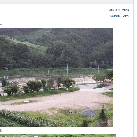
2007-08-21 13:07:04
Read :
4,076
Vote :
0
74
51