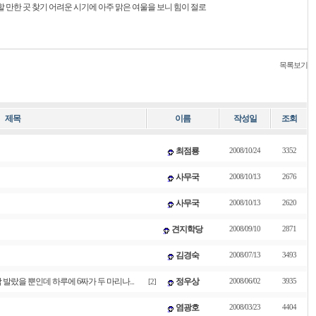
할 만한 곳 찾기 어려운 시기에 아주 맑은 여울을 보니 힘이 절로
목록보기
제목
이름
작성일
조회
최점룡
2008/10/24
3352
사무국
2008/10/13
2676
사무국
2008/10/13
2620
견지학당
2008/09/10
2871
김경숙
2008/07/13
3493
발랐을 뿐인데 하루에 6짜가 두 마리나...
정우상
2008/06/02
3935
[2]
염광호
2008/03/23
4404