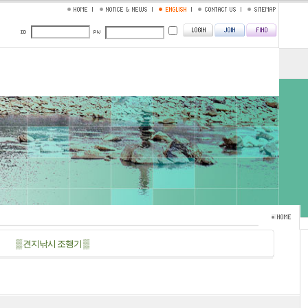
▒ 견지낚시 조행기 ▒