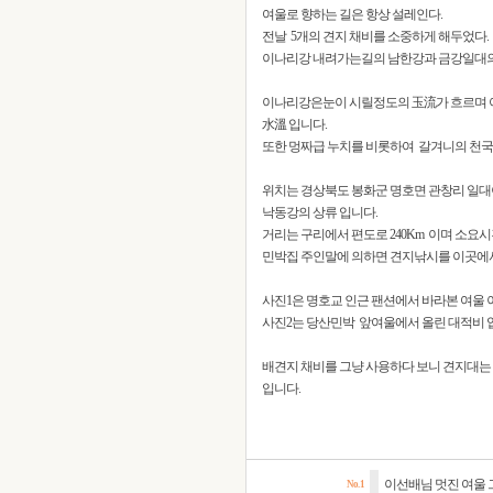
여울로 향하는 길은 항상 설레인다.
전날 5개의 견지 채비를 소중하게 해두었다.
이나리강 내려가는길의 남한강과 금강일대의
이나리강은눈이 시릴정도의 玉流가 흐르며 
水溫 입니다.
또한 멍짜급 누치를 비롯하여 갈겨니의 천국
위치는 경상북도 봉화군 명호면 관창리 일대
낙동강의 상류 입니다.
거리는 구리에서 편도로 240Km 이며 소요시간
민박집 주인말에 의하면 견지낚시를 이곳에서
사진1은 명호교 인근 팬션에서 바라본 여울 
사진2는 당산민박 앞여울에서 올린 대적비 
배견지 채비를 그냥 사용하다 보니 견지대는 신현성님
입니다.
이선배님 멋진 여울 
No. 1