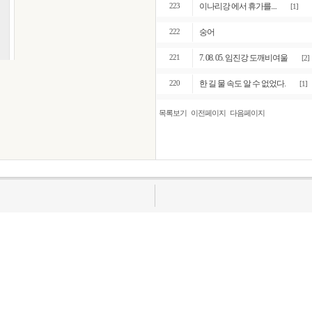
이나리강 에서 휴가를....
223
[1]
숭어
222
7. 08. 05. 임진강 도깨비여울
221
[2]
한 길 물 속도 알 수 없었다.
220
[1]
목록보기
이전페이지
다음페이지