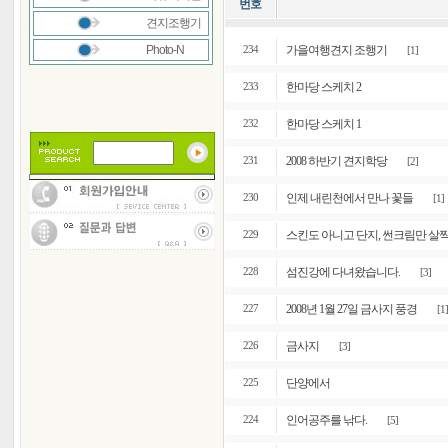
번호
견지조행기
Photo-N
가을여행견지 조행기
234
[1]
한마당 스케치 2
233
한마당 스케치 1
232
2008 하반기 견지학당
231
[2]
인제 내린천에서 만나 꽃들
230
[1]
스킨도 아니고 단지, 썬크림만 살짝 
229
섬진강에 다녀왔습니다.
228
[3]
2008년 1월 27일 금사지 풍경
227
[1]
금사지
226
[3]
단양에서
225
인어공주를 낚다.
224
[5]