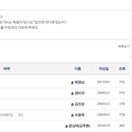
다
쏘가리는 독침이 있나요? 있으면 어디에 있는지?
 할 수있게요 가르쳐 주세요
목록보기
제목
이름
작성일
조회
최명심
2007/05/01
3782
관리국
2009/03/23
3792
김진성
2006/01/15
3796
 이야기)
조용욱
2006/09/13
3796
[11]
윤상덕(강푸른)
2005/05/10
3805