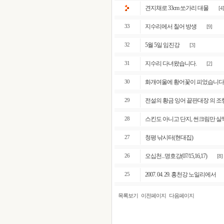
견지채로 33cm 쏘가리 대물
[4]
지수리에서 칠어 방생
33
[9]
5월 5일 임진강
32
[3]
지수리 다녀왔습니다.
31
[2]
화개여울에 황어꽃이 피었습니다
30
전설의 황금 잉어 끝판대장 의 조
29
스킨도 아니고 단지, 썬크림만 살짝
28
청평 낚시터(현대집)
27
오십천...명호강(07/15,16,17)
26
[8]
2007. 04. 29. 홍천강 노일리에서
25
목록보기
이전페이지
다음페이지