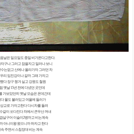
다음날은 일요일도 종일 비가온다고한다.
자자구나 그러고 잠을자고 일러나 보니
잘수는없고 산에나 올라가자 그러던 차
 우리 임진강이나 갈까 그래 가자고
했다 장구 챙겨 실고 강원도 철원
 옛날 15년 전에 다녔던 곳인데
를 가보았던히 옛날 모습은 온데간데
에다 물도 불러있고 여울에 들러가
북상교로 가자고한다 다시차를 돌려
수같이 쏘다진다 차에서 큰우산 꺼내
삼겹살구어 이슬이2병까고 비는계속
까 아니이왕 왔으니까 하자고 한다
계속 주면서 스침장대 비는 계속