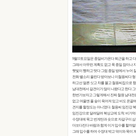
9월11토요일은 종일비가온다 퇴근을 하고 
그래서 아무런 계획도 없고 푹 종일 잠이나 
햇빛이 쨍하고 떳다 그럼 종일 방에서 누어 
전화 밸소리 울린다 받아보니 이철용씨다 형
하고선 얼른 싯고 차를 몰고 철용씨집으로 향
남대천에서 갈견이가 많이 나왔다고 한다 그럼
한번가보자고 그렇게해서 진짜 철원 남대천
없고 여울엔 풀 숲이 욱어져 있고 비도 온끝
견지를 할정도는 아니였다. 철용씨 임진강 
임진강으로 달려달려 북상교에 도착. 비가억
수장대에 묵고 번게탄과 숫으로 자갈구이 
더쏘다진다 바람과 함게 이거 입수를 할까말
그래 입수를 하여 수장대 박고 덕이와 묵이 