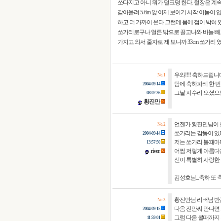
쏘다지고 아니 뭐가 덜크덩 한다. 철장은 계속 
감아올려 5-6m 앞 이제 보이기 시작 이놈이
하고 더 가까이 온다 그런데 몸에 점이 박혀 있
쏘가리로구나 얼른 밖으로 끌고나와 바늘 빼
가지고 와서 줄자로 제 보니까 33cm 쏘가리 였
우와!!!! 축하드립니다. 쉽지 않은 일
No. 1
담에 축하파티 한 번
2004-09-14
그날 지수리 오셨으면
08:02:36
황진만
언젠가 황진만님이 
No. 2
쏘가리는 감동이 있다
2004-09-14
저는 쏘가리 볼때마
13:57:50
river
어쩜 저렇게 아름다
신이 특별히 사랑한 물
김성호님...축하 또 축
황진만님 리버님 반
No. 3
다음 진만씨 만나면 
2004-09-15
그럼 다음 볼때까지 진만님
11:59:01