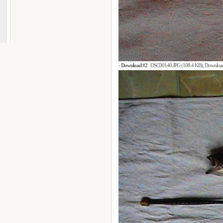
-
Download #2
:
DSC00140.JPG (108.4 KB)
, Download