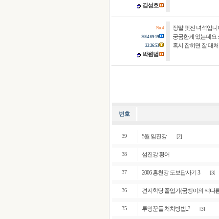
김성호
정말 멋진 녀석입니
No. 4
궁굼한게 있는데요 
2004-09-19
혹시 잡히면 잘 대처
22:26:53
박원범
번호
5월 임진강
39
[2]
섬진강 황어
38
2006 홍천강 도보답사기 3
37
[3]
견지학당 졸업기(굼벵이의 색다른
36
투망꾼들 처치방법..?
35
[3]