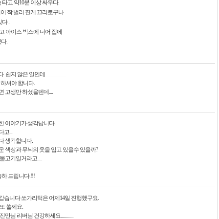
타고 약10분 이상 싸우다.
 입이 짝 벌러 진게 끄리로구나
다 .
고 아이스 박스에 너어 집에
다.
인데.....................................
 하셔야 합니다.
 고생만 하셨을텐데....
한 이야기가 생각납니다.
고...
다 생각합니다.
운 색상과 무늬의 옷을 입고 있을수 있을까?
고기일거라고.....
하 드립니다.!!!
갑습니다 쏘가리턱은 어제14일 진행했구요.
또 쏠께요.
 리버님 건강하세요.............