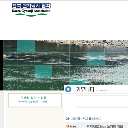
264
개의 글 / 전체
18
페이지
견지채로 33cm 쏘가리 대물
Subject :