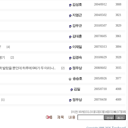
김성호
2004/09/12
3808
지영근
2004/05/02
3821
강우규
2010/05/07
3829
김대훈
2007/06/05
3861
!
이재일
2007/03/13
3894
[4]
행기
김경숙
2010/06/29
3928
[2]
 발랐을 뿐인데 하루에 6짜가 두 마리나...
정우상
2008/06/02
3935
[2]
송승호
2005/09/26
3977
김일
2005/07/18
4008
정우상
2007/04/30
4009
[1]
[이전 10개]
[1]
..
[11]
[12]
[13]
[14]
[15]
16
[17]
[18]
Zeroboard