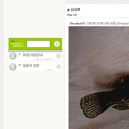
김성호
Point : 220
-
Download #1
:
DSC00139.JPG (98.3 KB)
, Download 