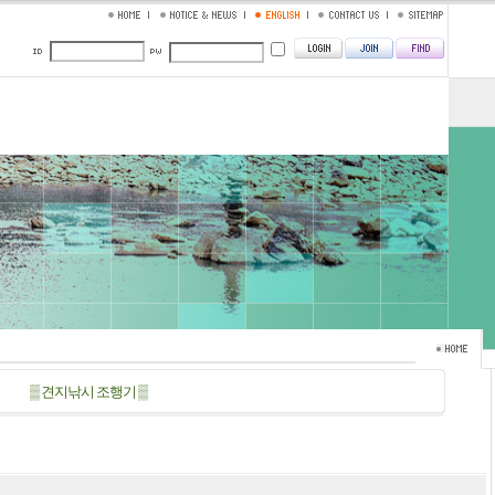
▒ 견지낚시 조행기 ▒