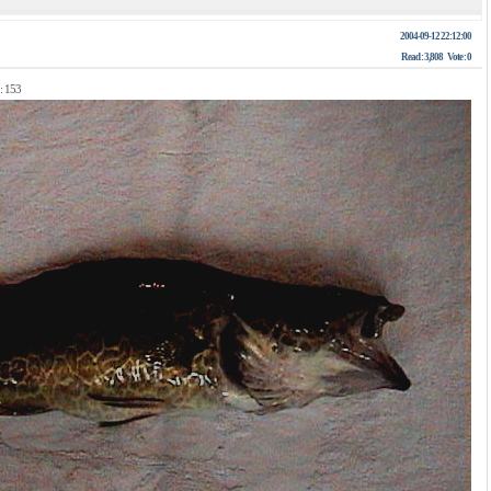
2004-09-12 22:12:00
Read :
3,808
Vote :
0
: 153