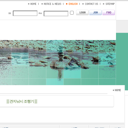
▒ 견지낚시 조행기 ▒