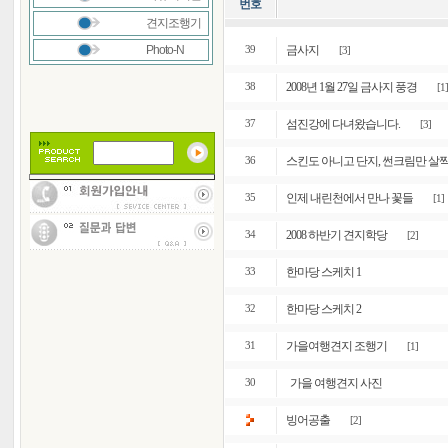
번호
견지조행기
Photo-N
금사지
39
[3]
2008년 1월 27일 금사지 풍경
38
[1]
섬진강에 다녀왔습니다.
37
[3]
스킨도 아니고 단지, 썬크림만 살짝 
36
인제 내린천에서 만나 꽃들
35
[1]
2008 하반기 견지학당
34
[2]
한마당 스케치 1
33
한마당 스케치 2
32
가을여행견지 조행기
31
[1]
가을 여행견지 사진
30
빙어공출
[2]