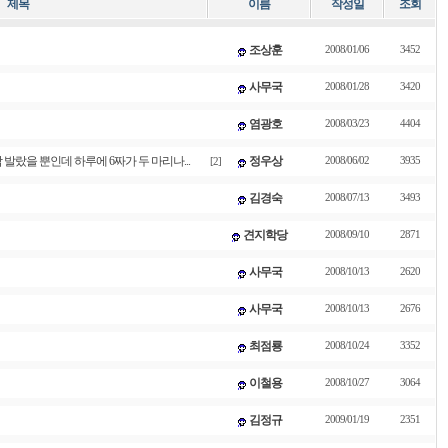
제목
이름
작성일
조회
조상훈
2008/01/06
3452
사무국
2008/01/28
3420
염광호
2008/03/23
4404
발랐을 뿐인데 하루에 6짜가 두 마리나...
정우상
2008/06/02
3935
[2]
김경숙
2008/07/13
3493
견지학당
2008/09/10
2871
사무국
2008/10/13
2620
사무국
2008/10/13
2676
최점룡
2008/10/24
3352
이철용
2008/10/27
3064
김정규
2009/01/19
2351