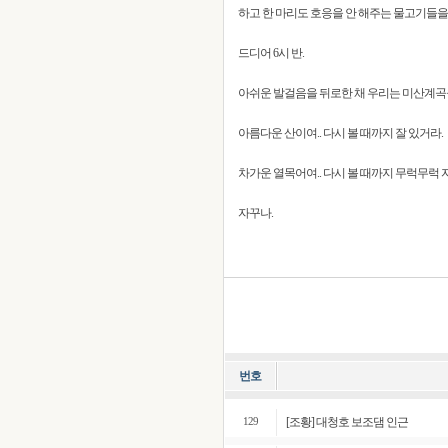
하고 한 마리도 호응을 안 해주는 물고기들을 
드디어 6시 반.
아쉬운 발걸음을 뒤로한 채 우리는 미산계곡
아름다운 산이여.. 다시 볼 때까지 잘 있거라.
차가운 열목어여.. 다시 볼 때까지 무럭무럭
자꾸나.
번호
[조황] 대청호 보조댐 인근
129