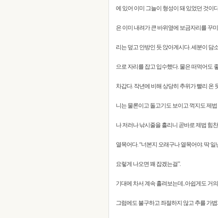
에 있어 이미 그늘이 형성이 돼 있었던 것이
은 이미 내려가 큰 바위옆에 보금자리를 꾸미
리는 덮고 안방인 듯 앉아계시다. 세분이 담
으로 자리를 잡고 입수했다. 물은 떠먹어도 
차갑다. 작년에 비해 상당히 추위가 빨리 온
니는 물론이고 돌고기도 보이고 꺽지도 제법
나 저러나 낚시줄을 흘리니 곧바로 제법 힘찬 
열목어다. “너본지 오래구나 열목어야. 딱 
요렇게 나오면 꽤 잡겠는걸”.
기대에 차서 계속 흘려보는데..아쉽게도 거의
그럼에도 불구하고 좌절하지 않고 추를 가볍게