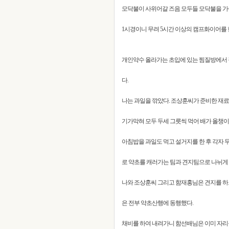
모닥불이 사위어갈 즈음 모두들 모닥불을 가슴
1시경이니 무려 5시간 이상의 캠프화이어를 
개인약수 올라가는 초입에 있는 찜질방에서 
다.
나는 과일을 깎았다. 조상훈씨가 준비한 재
기가막혀 모두 두세 그릇씩 먹어 배가 올챙이
아침밥을 과일도 먹고 설거지를 한 후 각자 
로 약초를 캐러가는 팀과 견지팀으로 나뉘게 
나와 조상훈씨 그리고 함재홍님은 견지를 하고
은 전부 약초산행에 동행했다.
채비를 하여 내려가니 함선배님은 이미 자리를