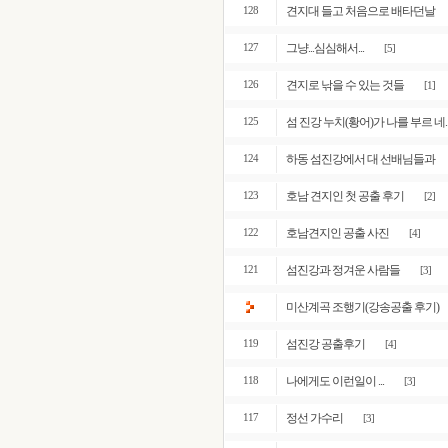
견지대 들고 처음으로 배타던날
128
그냥...심심해서...
127
[5]
견지로 낚을 수 있는 것들
126
[1]
섬 진강 누치(황어)가 나를 부르 네.
125
하동 섬진강에서 대 선배님들과
124
호남 견지인 첫 공출 후기
123
[2]
호남견지인 공출 사진
122
[4]
섬진강과 정겨운 사람들
121
[3]
미산계곡 조행기(강송공출 후기)
섬진강 공출후기
119
[4]
나에게도 이런일이 ...
118
[3]
정선 가수리
117
[3]