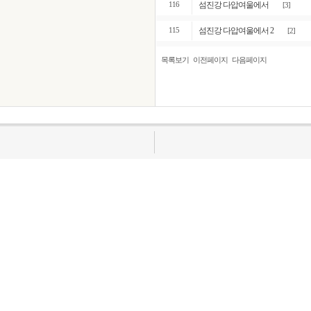
섬진강 다압여울에서
116
[3]
섬진강 다압여울에서 2
115
[2]
목록보기
이전페이지
다음페이지