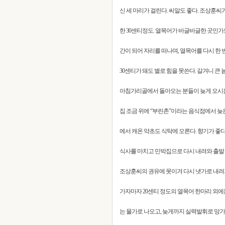
신 세 마리가 걸린다. 씨알도 좋다. 조상훈씨가
한 30센티정도. 열목어가 바글바글한 곳인가보
간이 되어 자리를 떠나며, 열목어를 다시 한 
30센티가 돼도 별로 힘을 못쓴다. 갈겨니 큰
아침가리골에서 돌아오는 분들이 늦게 오시는 
집 조금 위에 “부린촌”이라는 음식점에서 늦
에서 캐온 약초도 식탁에 오른다. 향기가 좋다
식사를 마치고 민박집으로 다시 내려와 출발 
조상훈씨의 권유에 못이겨 다시 냇가로 내려
가자마자 20센티 정도의 열목어 한마리 외에
는 물가로 나오고, 늦게까지 실력발휘로 망