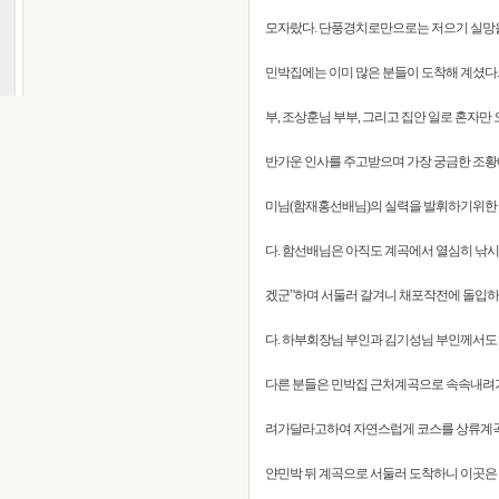
모자랐다. 단풍경치로만으로는 저으기 실망을
민박집에는 이미 많은 분들이 도착해 계셨다.
부, 조상훈님 부부, 그리고 집안 일로 혼자만
반가운 인사를 주고받으며 가장 궁금한 조황에
미님(함재홍선배님)의 실력을 발휘하기위한 
다. 함선배님은 아직도 계곡에서 열심히 낚시
겠군”하며 서둘러 갈겨니 채포작전에 돌입하는
다. 하부회장님 부인과 김기성님 부인께서도
다른 분들은 민박집 근처계곡으로 속속내려가
려가달라고하여 자연스럽게 코스를 상류계곡
얀민박 뒤 계곡으로 서둘러 도착하니 이곳은 