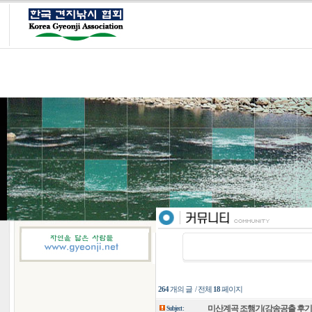
264
개의 글 / 전체
18
페이지
미산계곡 조행기(강송공출 후기
Subject :