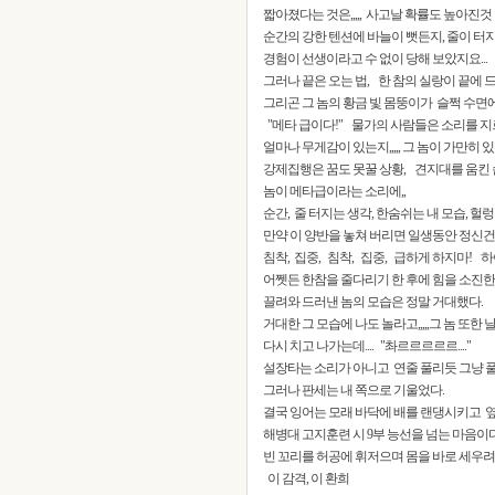
짧아졌다는 것은,,,,, 사고날 확률도 높아진
순간의 강한 텐션에 바늘이 뻣든지, 줄이 터지든
경험이 선생이라고 수 없이 당해 보았지요...
그러나 끝은 오는 법, 한 참의 실랑이 끝에
그리곤 그 놈의 황금 빛 몸뚱이가 슬쩍 수면
"메타 급이다!" 물가의 사람들은 소리를 지
얼마나 무게감이 있는지,,,,, 그 놈이 가만히 
강제집행은 꿈도 못꿀 상황, 견지대를 움킨 손
놈이 메타급이라는 소리에,,
순간, 줄 터지는 생각, 한숨쉬는 내 모습, 
만약 이 양반을 놓쳐 버리면 일생동안 정신건
침착, 집중, 침착, 집중, 급하게 하지마! 하이
어쩻든 한참을 줄다리기 한 후에 힘을 소진한
끌려와 드러낸 놈의 모습은 정말 거대했다.
거대한 그 모습에 나도 놀라고,,,,,그 놈 또한 
다시 치고 나가는데.... "촤르르르르르...."
설장타는 소리가 아니고 연줄 풀리듯 그냥 
그러나 판세는 내 쪽으로 기울었다.
결국 잉어는 모래 바닥에 배를 랜댕시키고 
해병대 고지훈련 시 9부 능선을 넘는 마음이다
빈 꼬리를 허공에 휘저으며 몸을 바로 세우려고 애쓰
이 감격, 이 환희