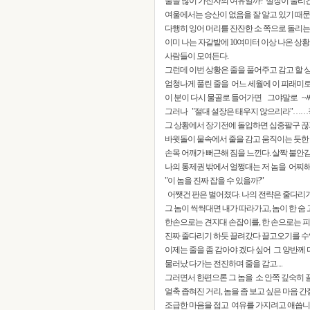
줄을 많이 가진자의 여유일까? 설장이 풀리건
여울에서는 승산이 없음을 잘 알고 있기 때문
다행히 잉어 머리를 잔잔한 소 쪽으로 돌리는데
이미 나는 자갈밭에 10여미터 이상 나온 상황
사람들이 모여든다.
그런데 이번 상황은 줄을 풀어주고 감고 할 
엄청나게 풀린 줄을 어느 세월에 이 피래미로 감
이 분이 다시 물골로 들어가면 그야말로 ~씨
그러나 "절대 설장은 태우지 않으리라"……작
그 상황에서 장기전에 돌입하면 십중팔구 끊기
바윗돌이 물속에서 줄을 감고 움직이는 듯한 
손목 어깨가 뻐근해 짐을 느낀다. 살짝 불안
나의 통제권 밖에서 얼쩡대는 저 놈을 어찌해야 
"이 놈을 진짜 잡을 수 있을까?"
어쨋건 판은 벌어졌다. 나의 전략은 줄다리
그 놈이 씩씩대면 내가 따라가고, 놈이 한 숨
한손으로는 견지대 손잡이를, 한 손으로는 피래
진짜 줄다리기 하듯 끌려갔다 끌고오기를 수없
이제는 줄을 좀 감아야 겠다 싶어 그 양반께 
물러났 다가는 전진하며 줄을 감고....
그러면서 한편으론 그 놈을 소 안쪽 깊숙히 
얼축 좁혀진 거리, 놈을 좀 보고 싶은 마음 간절
조급한 마음을 접고 여유를 가지려고 애씁니