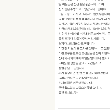
딸. 아들놈은 정신 줄을 놓습니다. ~끼야~
집 사람은 주방으로 도망갑니다. ~옴마야~
"뭘 그 정도 가지고 그러냐!"....한껏 우쭐대며...
요놈 안양천에 풀을 생각입니다. 한강에서 친
임진강만큼은 깨끗치 않아도 한강도 한 덩치
신현성 왼대 1.2호(추정), 배이직카본 1.5호,
신 현성 선생님 얼마 전에 영등포에서 덕이 묵
좋은 견지 대 만들어 주셔서 감사합니다.
견지 대....참 희한한 도구입니다
이건 뭐 저 보다 큰 고기를 감당하니...그것도 
이런 도구를 만드신 조상님들은 진짜 희한하신 
집에 와서 저녁때에 메일을 열어보니 벌써 사
고마운 분 성함을 알려도 되겠는지요....
정한경 님 고맙습니다.
제가 상상하던 "한번 큰 놈 걸어봐야 겠는데....
그러나 현실은 그 이상이었습니다.
견지의 꿈은 이루어졌습니다.
금번 월드컵도 그랬으면 좋겠습니다...
즐견 하셔요...꾸벅