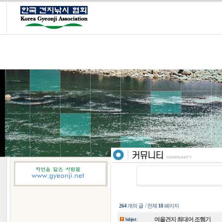
264
개의 글 / 전체
18
페이지
여울견지 최대어 조행기
Subject :