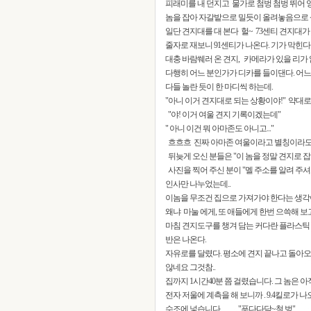
피래미를 내 던지고 물가로 첨벙 첨벙 뛰어 잉
놈을 잡아 자갈밭으로 밀듯이 올려놓음으로 
일단 견지대를 대 본다 헐~ 73센티 견지대
줄자로 재보니 91센티가 나온다. 기가 막힌다
대충 바람쒜러 온 견지, 카메라가 있을 리가 
다행히 어느 분인가가 디카를 들이댄다. 어느
다들 놀란 듯이 한 마디씩 하는데.
"아니 이거 견지대로 되는 상황이야!" 약대로
"야! 이거 여울 견지 기록이겠는데"
" 아니 이건 뭐 아마존도 아니고..."
흐흐흐 진짜 아마존 여울이라고 별칭이라도
뒤늦게 오신 분들은 "이 놈을 정말 견지로 잡
사진을 찍어 주신 분이 "멜 주소를 알려 주셔
인사만 나누었는데..
이놈을 무조건 집으로 가져가야 한다는 생각
왜냐 마눌 에게, 또 애들에게 한번 으쓱해 보
마침 견지도구를 챙겨 담는 커다란 플라스틱 
반은 나온다.
자유로를 달렸다. 평소에 견지 끝나고 돌아
않네요 그것참..
집까지 1시간40분 쯤 걸렸습니다. 그 놈은 아
전자 저울에 계측을 해 보니까 . 9.4킬로가 나오
수조에 넣습니다……. "푸다다닥~철 벙"