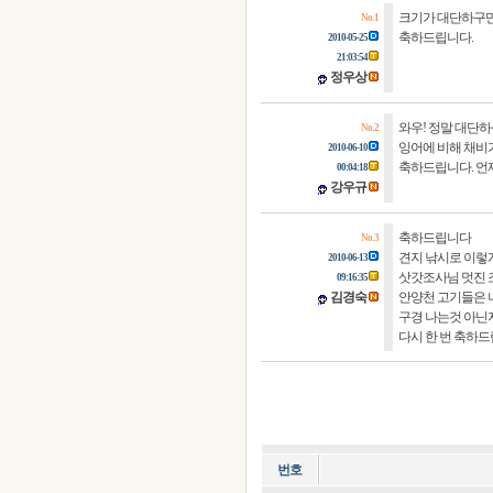
크기가 대단하구만 
No. 1
축하드립니다.
2010-05-25
21:03:54
정우상
와우! 정말 대단하
No. 2
잉어에 비해 채비
2010-06-10
축하드립니다. 언제
00:04:18
강우규
축하드립니다
No. 3
견지 낚시로 이렇게
2010-06-13
삿갓조사님 멋진 
09:16:35
김경숙
안양천 고기들은 
구경 나는것 아닌지 .
다시 한 번 축하드립
번호