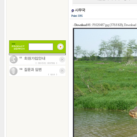
사무국
Point : 3395
-
Download #1
:
P1020487.jpg (378.8 KB)
, Download 