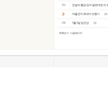
전설의 황금 잉어 끝판대장 의 
252
여울견지 최대어 조행기
[3]
5월 5일 임진강
250
[3]
목록보기
다음페이지