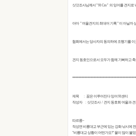
삿갓조사님께서 " 91 Cm " 의 잉어를 견지로
아마 " 여울견지의 최대어 기록 " 이 아닐까 
협회에서는 당사자의 동의하에 조행기를 이
견지 동호인으로서 모두가 함께 기뻐하고 축
******************************************
제목 : 꿈은 이루어진다 잉어 91센티
작성자 : 삿갓조사 / 견지 동호회 여울과 견
따르릉~
적성면 비룡대교 부근에 있는 강화 낚시에 
"비룡대교 상황이 어떤가요?" 물이 많이 불었