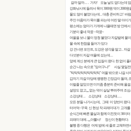
갈까 말까..... .. 가자! 오늘 날도 덥다는데
강화낚시에 들려서 묵이 3000원 덕이 2000원
물도 많이 불었다는데.... 대충 준비하고! 바
주인 아줌마가 묵이를 파는데 어린 딸 아이가
평소에는 엄마가 가게에 나올때면 방 안에서 울어
기분이 좋네 깍꿍 ~깍꿍~
여울을 보니 물이 엉청 불었다 자갈밭에 물
물 속에 한참을 들어가 있다
강 건너편 포인트, 도강은 생각을 말고... 자
다섯분이 자갈 여울에 섰는데.....
앞에 계신 분에게 큰 입질이 왔다. 한 없이 풀
순간 나는 속으로 "잉어구나!" 사실 몇일전
"틱틱틱틱틱틱틱틱틱" 여울 밖으로 나갈 사이도
갑자기 자갈 마당에 팽팽한 긴장감이 돌며,
이럴줄 알았으면 미끼좀 충분히 준비해 올걸...
설망도 없고,,,, 없는 덕이 살살 뿌려주며 
소강상태 .... 소강상태 소강상태........
모든 분들 나가시는데, 그때 이 양반이 왔다.
터어억~꾸욱 신 현성 작 피래미대가 고개를 꺾
순식간에 빠른 물살과 함께 미친듯이 30미터 
피래미 대에...,,,,아뿔사! 정신이 현황하다.
불행 중 다행은 어제 밤에 새 줄로 교체하면